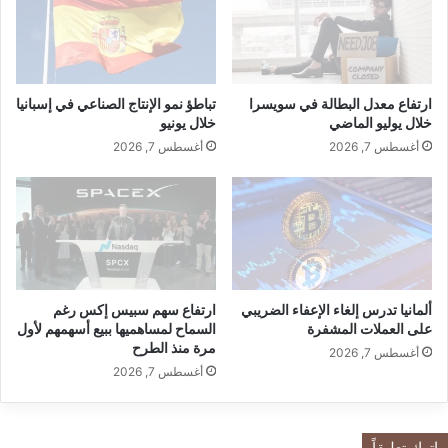
2
أ
%
ك
ب
ث
ن
ر
ه
م
ارتفاع معدل البطالة في سويسرا
تباطؤ نمو الإنتاج الصناعي في إسبانيا
ا
ن
خلال يوليو الماضي
خلال يونيو
ي
1
أغسطس 7, 2026
أغسطس 7, 2026
ة
1
أ
%
ب
م
ر
ع
ي
م
ل
و
ج
ألمانيا تدرس إلغاء الإعفاء الضريبي
ارتفاع سهم سبيس إكس رغم
ة
على العملات المشفرة
السماح لمساهميها ببيع أسهمهم لأول
ب
مرة منذ الطرح
ي
أغسطس 7, 2026
أغسطس 7, 2026
ع
ت
ض
ر
اترك تعليقاً