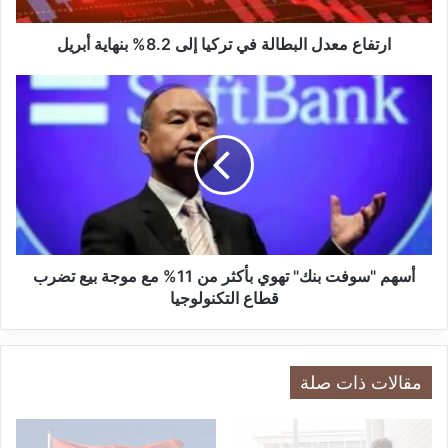
ع
التوصل إلى اتفاق قريباً، وفقاً لوكالة “رويترز”.
د
ل
ارتفاع معدل البطالة في تركيا إلى 8.2% بنهاية أبريل
ا
ل
أ
ب
س
ط
ه
ا
م
ل
"
ة
س
ف
و
ي
ف
ت
ت
ر
ب
أسهم "سوفت بنك" تهوي بأكثر من 11% مع موجة بيع تضرب
ك
ن
قطاع التكنولوجيا
ي
ك
ا
"
إ
ت
ل
ه
مقالات ذات صلة
emaratpress.com — تغير طفيف في أسهم أوروبا مع ترقب
ى
و
تطورات الشرق الأوسط
8
ي
.
ب