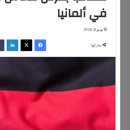
في ألمانيا
يونيو 8, 2026
فيسبوك
‫X
لينكدإن
شاركها