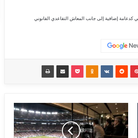
ي كدعامة إضافية إلى جانب المعاش التقاعدي القانوني
بينتيريست
‏Reddit
‏VKontakte
Odnoklassniki
‫Pocket
مشاركة عبر البريد
طباعة
ل
ي
س
ت
ع