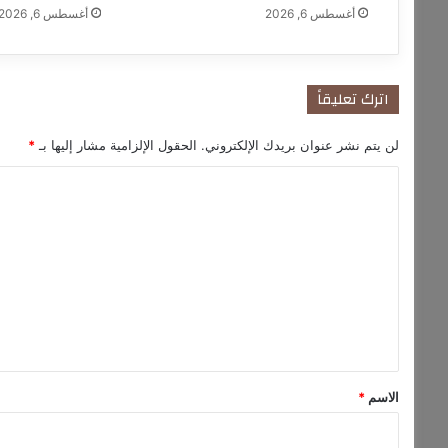
أغسطس 6, 2026
أغسطس 6, 2026
ي
ر
ا
ن
اترك تعليقاً
و
ا
ل
لن يتم نشر عنوان بريدك الإلكتروني.
الحقول الإلزامية مشار إليها بـ
*
ع
ا
ر
ا
ل
ق
ت
و
س
ع
و
ل
ر
ي
ي
ا
ق
إ
*
ل
الاسم
*
ى
ت