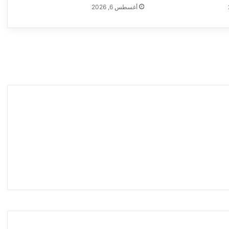
أغسطس 6, 2026
ر
ا
ل
م
س
ت
ه
ل
ك
ا
ل
و
ا
ع
ي
ك
ر
ا
ت
و
س