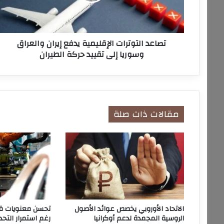
ا
ل
ت
و
تصاعد التوترات الإقليمية يدفع إيران والعراق
ت
وسوريا إلى تقييد حركة الطيران
ر
ا
ت
ا
ل
إ
مقالات ذات صلة
ق
ل
ي
م
ي
ة
ي
د
ف
الاتحاد الأوروبي يخصص عوائد الأصول
تحسن معنويات قطا
ع
الروسية المجمدة لدعم أوكرانيا
رغم استمرار التحد
إ