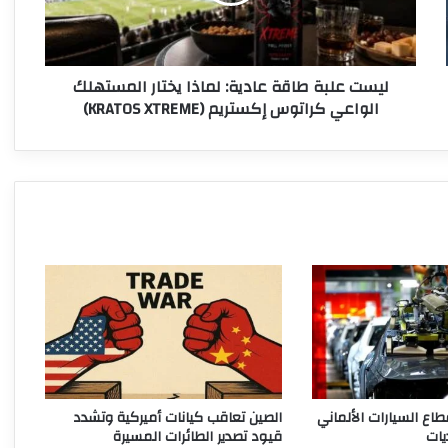
ل
ب
ة
ط
ليست علبة طاقة عادية: لماذا يختار المستهلك
ا
الواعي كراتوس إكستريم (KRATOS XTREME)
ق
ة
ع
ا
د
ي
ة
:
ل
م
ا
ذ
ا
ي
خ
ع السيارات الألماني
الصين تعاقب كيانات أميركية وتشدد
ت
يات
قيود تصدير الطائرات المسيرة
ا