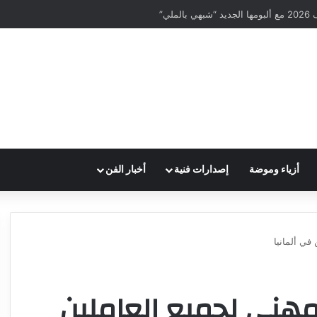
لي”
أزياء وموضة
إصدارات فنية
أخبار الفن
ي ألمانيا
ني لجميع العاملين