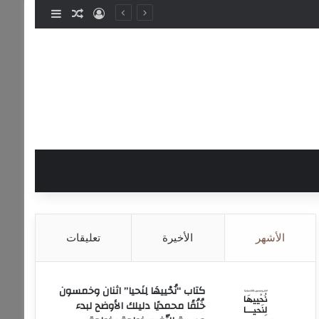
تسجيل الدخول
مقال عشوائي
إضافة عمود
الأشهر
الأخيرة
تعليقات
كتاب “نُحْييهَا لِنَحيا” اثنان وخمسون
خُلُقًا محمديًا دليلك الأوضح لبدء