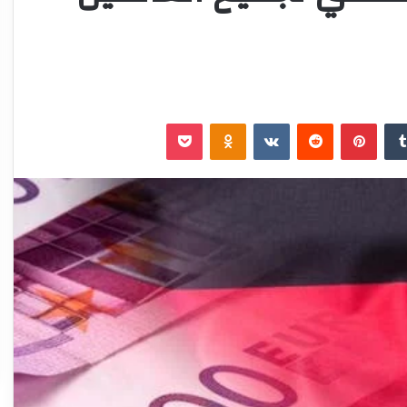
‏Tumblr
بينتيريست
‏Reddit
‏VKontakte
Odnoklassniki
‫Pocket