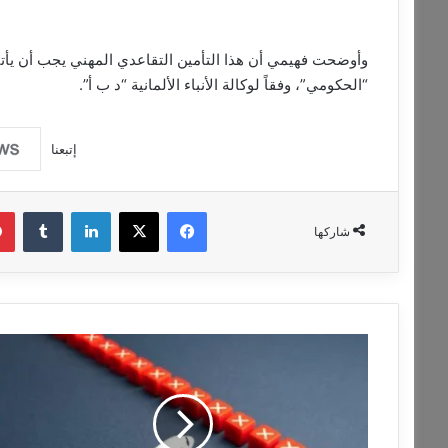
وأوضحت فهيمي أن هذا التأمين التقاعدي المهني يجب أن يأت
“الحكومي”، وفقاً لوكالة الأنباء الألمانية “د ب أ”.
إتبعنا
فيسبوك
‫X
لينكدإن
‏Tumblr
شاركها
ت
ص
ا
ع
د