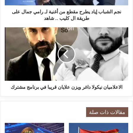
ب
إ
نجم الشباب إياد يطرح مقطع من أغنية لـ رامي جمال على
ي
طريقة ال كليب .. شاهد
ا
د
ا
ي
ل
ط
ا
ر
ع
ح
ل
م
ا
ق
م
ط
ي
ع
ا
م
ن
الاعلاميان نيكولا داغر ويزن علايان قريبا في برنامج مشترك
ن
ن
أ
ي
غ
ك
ن
و
مقالات ذات صلة
ي
ل
ة
ا
ل
د