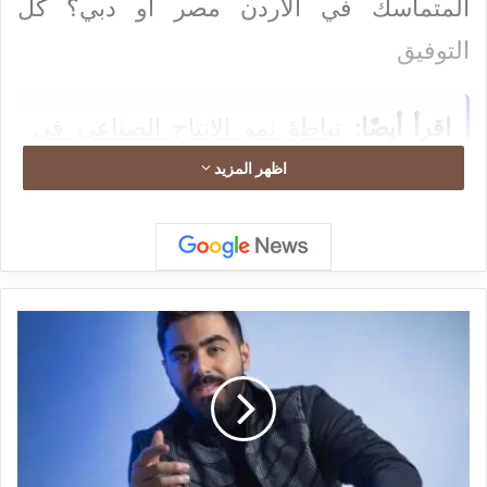
المتماسك في الاردن مصر او دبي؟ كل
التوفيق
اقرأ أيضًا:
تباطؤ نمو الإنتاج الصناعي في
إسبانيا خلال يونيو
اظهر المزيد
اقرأ أيضًا:
ألمانيا تدرس إلغاء الإعفاء
الضريبي على العملات المشفرة
ن
ج
م
اقرأ أيضًا:
ارتفاع سهم سبيس إكس رغم
ا
ل
السماح لمساهميها ببيع أسهمهم لأول مرة
ش
ب
منذ الطرح
ا