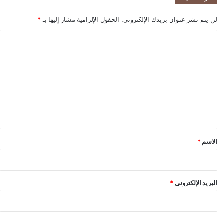
ي
ر
ب
ن
لن يتم نشر عنوان بريدك الإلكتروني.
الحقول الإلزامية مشار إليها بـ
*
.
ا
.
م
ا
ش
ج
ل
ا
م
ه
ش
ت
د
ت
ع
ر
ك
ل
ي
ق
*
الاسم
*
البريد الإلكتروني
*