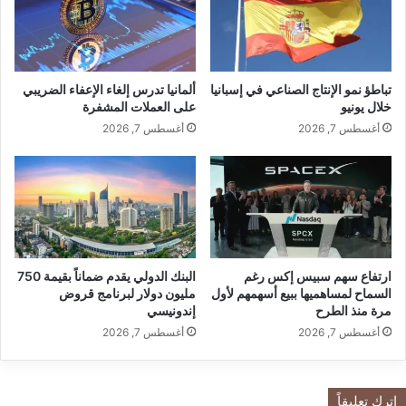
ـ
ا
ر
غ
ا
ر
م
و
ي
ي
تباطؤ نمو الإنتاج الصناعي في إسبانيا
ألمانيا تدرس إلغاء الإعفاء الضريبي
ج
ز
خلال يونيو
على العملات المشفرة
م
ن
أغسطس 7, 2026
أغسطس 7, 2026
ا
ع
ل
ل
ع
ا
ل
ي
ى
ا
ط
emaratpress.com — الاعلاميان نيكولا داغر ويزن علايان
ن
ر
ق
قريبا في برنامج مشترك
ي
ارتفاع سهم سبيس إكس رغم
البنك الدولي يقدم ضماناً بقيمة 750
ر
السماح لمساهميها ببيع أسهمهم لأول
مليون دولار لبرنامج قروض
ق
ي
مرة منذ الطرح
إندونيسي
ة
ب
ا
أغسطس 7, 2026
أغسطس 7, 2026
الاعلاميان
داغر
علايان
نيكولا
ا
ل
ف
ك
ي
ويزن
ل
ب
اترك تعليقاً