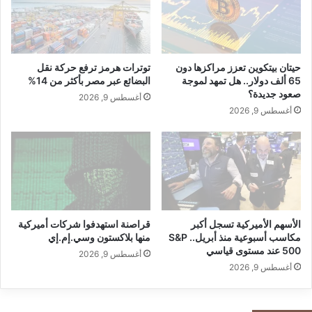
ن
س
ي
ي
إ
ر
ل
ي
ى
ن
حيتان بيتكوين تعزز مراكزها دون
توترات هرمز ترفع حركة نقل
ا
ع
65 ألف دولار.. هل تمهد لموجة
البضائع عبر مصر بأكثر من 14%
ل
صعود جديدة؟
ب
أغسطس 9, 2026
ص
د
أغسطس 9, 2026
د
ا
ا
ل
ر
ن
ة
و
ر
ر
ق
الأسهم الأميركية تسجل أكبر
قراصنة استهدفوا شركات أميركية
م
مكاسب أسبوعية منذ أبريل.. S&P
منها بلاكستون وسي.إم.إي
١
500 عند مستوى قياسي
أغسطس 9, 2026
ف
أغسطس 9, 2026
ي
ا
ل
emaratpress.com — الممثل جهاد ياسين يشارك في