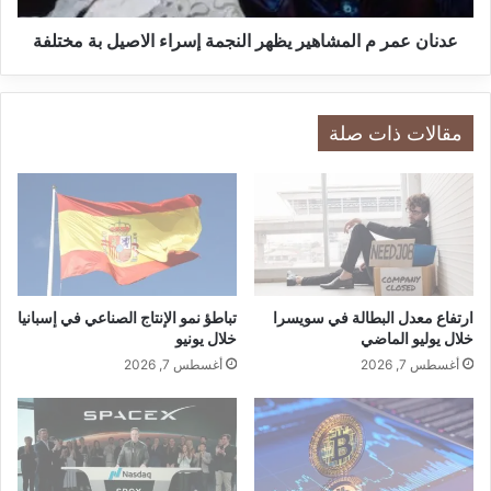
mervat”.
ف
م
ر
ا
عدنان عمر م المشاهير يظهر النجمة إسراء الاصيل بة مختلفة
ص
ل
ة
م
ك
ش
ب
ا
مقالات ذات صلة
ي
ه
اقرأ أيضًا:
ألمانيا تدرس إلغاء الإعفاء
ر
ي
ة
الضريبي على العملات المشفرة
ر
ل
ي
د
ظ
خ
ه
لمتابعة حساب “Cake by mervat” عبر
و
ر
ل
ا
ارتفاع معدل البطالة في سويسرا
تباطؤ نمو الإنتاج الصناعي في إسبانيا
الإنستغرام :
ش
ل
خلال يوليو الماضي
خلال يونيو
م
ن
أغسطس 7, 2026
أغسطس 7, 2026
ا
ج
ل
م
أ
ة
ف
إ
ر
س