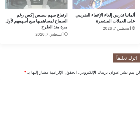
ي
ر
ق
ا
ي
ألمانيا تدرس إلغاء الإعفاء الضريبي
ارتفاع سهم سبيس إكس رغم
ء
على العملات المشفرة
السماح لمساهميها ببيع أسهمهم لأول
ا
ا
مرة منذ الطرح
ب
ل
أغسطس 7, 2026
ع
أغسطس 7, 2026
ا
د
ص
ن
ي
ج
ل
اترك تعليقاً
ا
ب
ح
ة
لن يتم نشر عنوان بريدك الإلكتروني.
الحقول الإلزامية مشار إليها بـ
*
أ
م
View this post on Instagram
غ
خ
ا
ن
ت
ل
ي
ل
ة
ف
ت
ن
ة
ع
ع
م
ل
ا
ي
ن
ب
ق