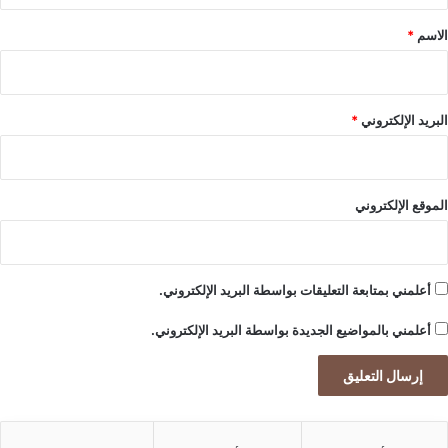
ل
*
الاسم
*
A post shared by SWEET CAKE – ABIDJAN (@cake_by_mervat)
ع
ي
ا
ش
البريد الإلكتروني
*
ي
الموقع الإلكتروني
أعلمني بمتابعة التعليقات بواسطة البريد الإلكتروني.
أعلمني بالمواضيع الجديدة بواسطة البريد الإلكتروني.
emaratpress.com — Cake by mervat اسم بارز ضمن
مجال صناعة قوالب الحلوى في أبيدجان