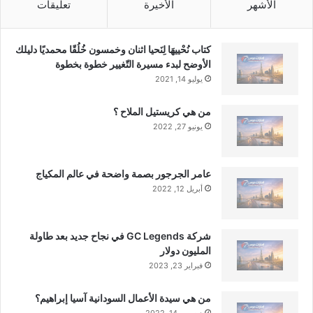
الأشهر
الأخيرة
تعليقات
cake
mervat
اسم
بارزٌ
ضمن
كتاب نُحْييهَا لِنَحيا اثنان وخمسون خُلُقًا محمديًا دليلك
الأوضح لبدء مسيرة التّغيير خطوة بخطوة
يوليو 14, 2021
من هي كريستيل الملاح ؟
يونيو 27, 2022
عامر الجرجور بصمة واضحة في عالم المكياج
أبريل 12, 2022
شركة GC Legends في نجاح جديد بعد طاولة
المليون دولار
فبراير 23, 2023
من هي سيدة الأعمال السودانية آسيا إبراهيم؟