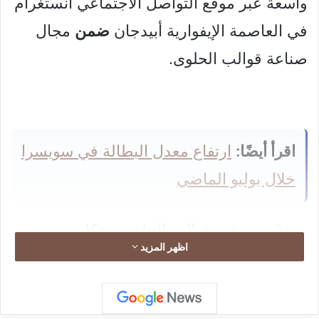
واسعة عبر موقع التواصل الاجتماعي انستغرام
في العاصمة الإيفوارية أبيدجان
ضمن
مجال
صناعة قوالب الحلوى.
اقرأ أيضًا:
ارتفاع معدل البطالة في سويسرا
خلال يوليو الماضي
و تقدّم ميرفت قوالب الحلوى بشكل مميز،
اظهر المزيد
مواكبةً لكل ما هو جديد في المجال بهدف انتاج
اصناف متعددة من القوالب بمختلف الأحجام و
الأشكال و للمناسبات كافة، كما تعمل على